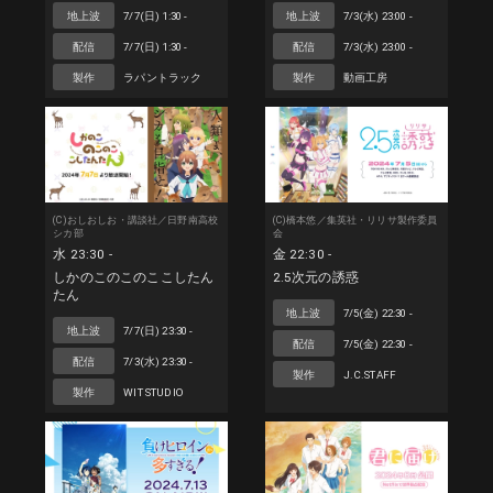
地上波
7/7(日) 1:30 -
地上波
7/3(水) 23:00 -
配信
7/7(日) 1:30 -
配信
7/3(水) 23:00 -
製作
ラパントラック
製作
動画工房
(C)おしおしお・講談社／日野南高校
(C)橋本悠／集英社・リリサ製作委員
シカ部
会
水 23:30 -
金 22:30 -
しかのこのこのここしたん
2.5次元の誘惑
たん
地上波
7/5(金) 22:30 -
地上波
7/7(日) 23:30 -
配信
7/5(金) 22:30 -
配信
7/3(水) 23:30 -
製作
J.C.STAFF
製作
WIT STUDIO