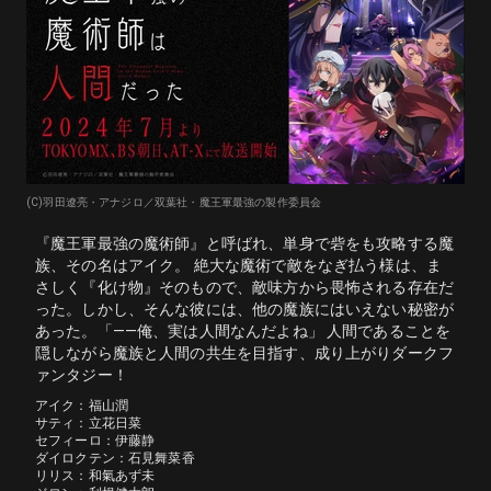
(C)羽田遼亮・アナジロ／双葉社・魔王軍最強の製作委員会
『魔王軍最強の魔術師』と呼ばれ、単身で砦をも攻略する魔
族、その名はアイク。 絶大な魔術で敵をなぎ払う様は、ま
さしく『化け物』そのもので、敵味方から畏怖される存在だ
った。しかし、そんな彼には、他の魔族にはいえない秘密が
あった。「――俺、実は人間なんだよね」 人間であることを
隠しながら魔族と人間の共生を目指す、成り上がりダークフ
ァンタジー！
アイク：福山潤

サティ：立花日菜

セフィーロ：伊藤静

ダイロクテン：石見舞菜香

リリス：和氣あず未
