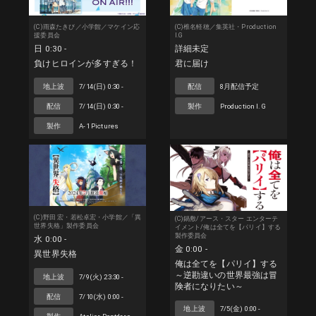
(C)雨森たきび／小学館／マケイン応
(C)椎名軽穂／集英社・Production
援委員会
I.G
日 0:30 -
詳細未定
負けヒロインが多すぎる！
君に届け
地上波
7/14(日) 0:30 -
配信
8月配信予定
配信
7/14(日) 0:30 -
製作
Production I.G
製作
A-1 Pictures
(C)野田 宏・若松卓宏・小学館／「異
(C)鍋敷/アース・スター エンターテ
世界失格」製作委員会
イメント/俺は全てを【パリイ】する
製作委員会
水 0:00 -
金 0:00 -
異世界失格
俺は全てを【パリイ】する
～逆勘違いの世界最強は冒
地上波
7/9(火) 23:30 -
険者になりたい～
配信
7/10(水) 0:00 -
地上波
7/5(金) 0:00 -