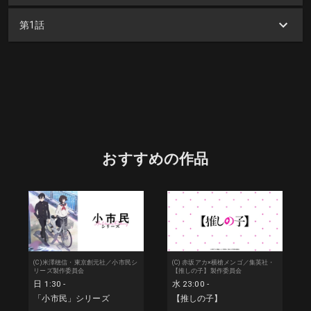
第1話
おすすめの作品
(C)米澤穂信・東京創元社／小市民シ
(C) 赤坂アカ×横槍メンゴ／集英社・
リーズ製作委員会
【推しの子】製作委員会
日 1:30 -
水 23:00 -
「小市民」シリーズ
【推しの子】