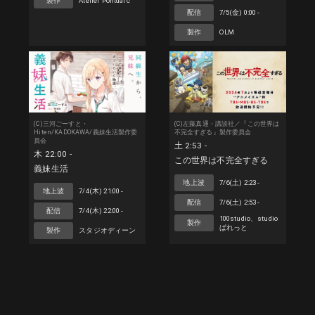
製作
Atelier Pontdarc
配信
7/5(金) 0:00 -
製作
OLM
(C)三河ごーすと・
(C)左藤真通・講談社／『この世界は
Hiten/KADOKAWA/義妹生活製作委
不完全すぎる』製作委員会
員会
土 2:53 -
木 22:00 -
この世界は不完全すぎる
義妹生活
地上波
7/6(土) 2:23 -
地上波
7/4(木) 21:00 -
配信
7/6(土) 2:53 -
配信
7/4(木) 22:00 -
100studio、studio
製作
ぱれっと
製作
スタジオディーン