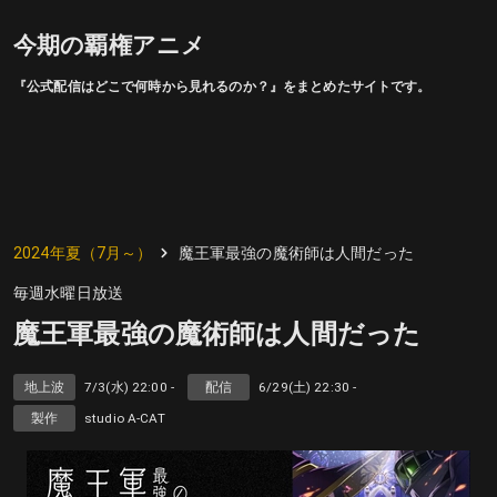
今期の覇権アニメ
『公式配信はどこで何時から見れるのか？』をまとめたサイトです。
2024年夏（7月～）
魔王軍最強の魔術師は人間だった
毎週水曜日放送
魔王軍最強の魔術師は人間だった
地上波
7/3(水) 22:00 -
配信
6/29(土) 22:30 -
製作
studio A-CAT