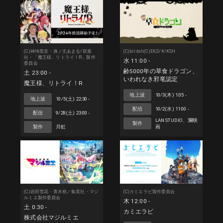
(C)神埼黒音・身ノ丈あまる/双葉
(C)bilibili(C)EK,S/K/KSH
社・「魔王様、リトライ！R」製作
水 11:00 -
委員会
齢5000年の草食ドラゴン、
土 23:00 -
いわれなき邪竜認定
魔王様、リトライ！R
地上波
10/3(木) 1:05 -
地上波
10/5(土) 22:30 -
配信
10/2(水) 11:00 -
配信
9/28(土) 23:00 -
LAN STUDIO、瀾映
製作
画
製作
月虹
(C)岩田雪花・青木裕／集英社・マジ
(C)カミエラビ製作委員会
ルミエ製作委員会
木 12:00 -
土 0:30 -
カミエラビ
株式会社マジルミエ