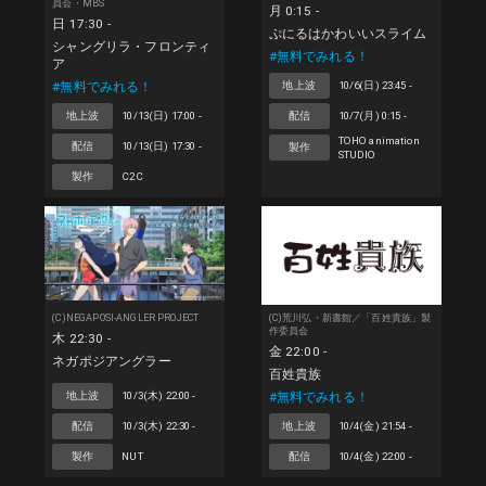
員会・MBS
月 0:15 -
日 17:30 -
ぷにるはかわいいスライム
シャングリラ・フロンティ
#無料でみれる！
ア
#無料でみれる！
地上波
10/6(日) 23:45 -
地上波
10/13(日) 17:00 -
配信
10/7(月) 0:15 -
TOHO animation
配信
10/13(日) 17:30 -
製作
STUDIO
製作
C2C
(C)NEGAPOSI-ANGLER PROJECT
(C)荒川弘・新書館／「百姓貴族」製
作委員会
木 22:30 -
金 22:00 -
ネガポジアングラー
百姓貴族
#無料でみれる！
地上波
10/3(木) 22:00 -
配信
10/3(木) 22:30 -
地上波
10/4(金) 21:54 -
製作
NUT
配信
10/4(金) 22:00 -