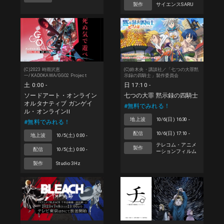
製作
サイエンスSARU
(C)2023 時雨沢恵
(C)鈴木央・講談社／「七つの大罪黙
一/KADOKAWA/GGO2 Project
示録の四騎士」製作委員会
土 0:00 -
日 17:10 -
ソードアート・オンライン
七つの大罪 黙示録の四騎士
オルタナティブ ガンゲイ
#無料でみれる！
ル・オンラインII
地上波
10/6(日) 16:30 -
#無料でみれる！
配信
10/6(日) 17:10 -
地上波
10/5(土) 0:00 -
テレコム・アニメ
製作
配信
10/5(土) 0:00 -
ーションフィルム
製作
Studio 3Hz