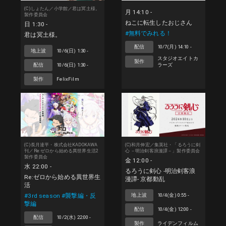
(C)しょたん／小学館／君は冥土様。
月 14:10 -
製作委員会
ねこに転生したおじさん
日 1:30 -
#無料でみれる！
君は冥土様。
配信
10/7(月) 14:10 -
地上波
10/6(日) 1:30 -
スタジオエイトカ
製作
ラーズ
配信
10/6(日) 1:30 -
製作
FelixFilm
(C)長月達平・株式会社KADOKAWA
(C)和月伸宏／集英社・「るろうに剣
刊／Re:ゼロから始める異世界生活2
心 －明治剣客浪漫譚－」製作委員会
製作委員会
金 12:00 -
水 22:00 -
るろうに剣心 -明治剣客浪
Re:ゼロから始める異世界生
漫譚- 京都動乱
活
#3rd season #襲撃編・反
地上波
10/4(金) 0:55 -
撃編
配信
10/4(金) 12:00 -
配信
10/2(水) 22:00 -
製作
ライデンフィルム