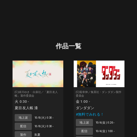
作品一覧
(C)緑川ゆき・白泉社／「夏目友人
(C)龍幸伸／集英社・ダンダダン製作
帳」製作委員会
委員会
火 0:30 -
金 1:00 -
夏目友人帳 漆
ダンダダン
#無料でみれる！
地上波
10/8(火) 0:30 -
地上波
10/4(金) 0:26 -
配信
10/8(火) 0:30 -
配信
10/4(金) 1:00 -
製作
朱夏