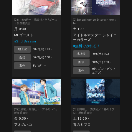
(C)しげの秀一・講談社／MFゴース
(C)Bandai Namco Entertainment
ト製作委員会
Inc.
月 0:30 -
土 1:53 -
MFゴースト
アイドルマスター シャイニ
ーカラーズ
#2nd Season
#無料でみれる！
地上波
10/7(月) 0:00 -
地上波
10/5(土) 1:23 -
配信
10/7(月) 0:30 -
配信
10/5(土) 1:53 -
製作
FelixFilm
ポリゴン・ピクチ
製作
ュアズ
(C)三浦糀／集英社・「アオのハコ」
(C)安田剛士・講談社／「青のミブ
製作委員会
ロ」製作委員会
金 0:30 -
土 18:00 -
アオのハコ
青のミブロ