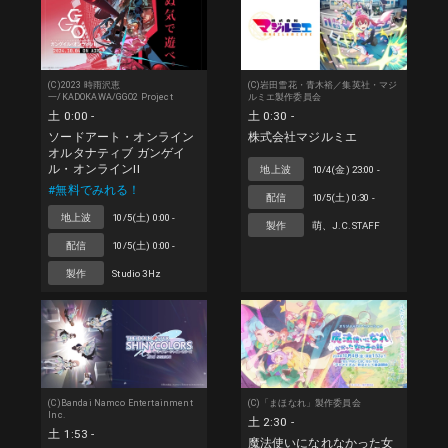
(C)2023 時雨沢恵
(C)岩田雪花・青木裕／集英社・マジ
一/KADOKAWA/GGO2 Project
ルミエ製作委員会
土 0:00 -
土 0:30 -
ソードアート・オンライン
株式会社マジルミエ
オルタナティブ ガンゲイ
ル・オンラインII
地上波
10/4(金) 23:00 -
#無料でみれる！
配信
10/5(土) 0:30 -
地上波
10/5(土) 0:00 -
製作
萌、J.C.STAFF
配信
10/5(土) 0:00 -
製作
Studio 3Hz
(C)Bandai Namco Entertainment
(C)「まほなれ」製作委員会
Inc.
土 2:30 -
土 1:53 -
魔法使いになれなかった女