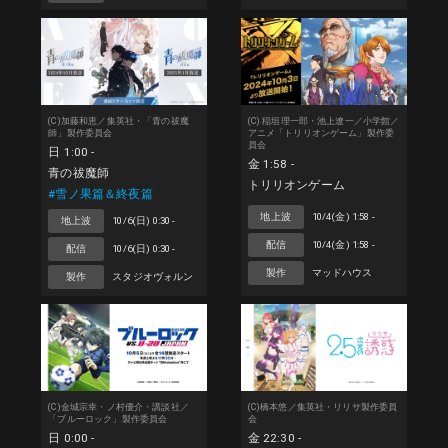
(C)加藤和恵／集英社・「青の祓魔
(C) 稲垣理一郎・池上遼一／小学館／
師」製作委員会
アニメ「トリリオンゲーム」製作委
員会
日 1:00 -
金 1:58 -
青の祓魔師
トリリオンゲーム
#雪ノ果篇＆終夜篇
地上波
10/4(金) 1:58 -
地上波
10/6(日) 0:30 -
配信
10/4(金) 1:58 -
配信
10/6(日) 0:30 -
製作
マッドハウス
製作
スタジオヴォルン
(C)金城宗幸・ノ村優介・講談社／
(C)橋本悠／集英社・リリサ製作委員
「ブルーロック」製作委員会
会
日 0:00 -
金 22:30 -