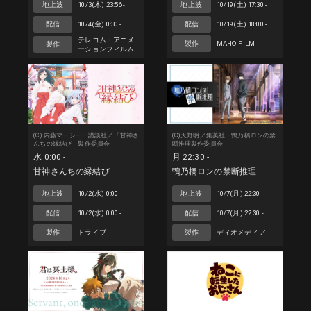
地上波
10/3(木) 23:56 -
地上波
10/19(土) 17:30 -
配信
10/4(金) 0:30 -
配信
10/19(土) 18:00 -
テレコム・アニメ
製作
MAHO FILM
製作
ーションフィルム
(C) 内藤マーシー・講談社／「甘神さ
(C)天野明／集英社・鴨乃橋ロンの禁
んちの縁結び」製作委員会
断推理製作委員会
水 0:00 -
月 22:30 -
甘神さんちの縁結び
鴨乃橋ロンの禁断推理
地上波
10/2(水) 0:00 -
地上波
10/7(月) 22:30 -
配信
10/2(水) 0:00 -
配信
10/7(月) 22:30 -
製作
ドライブ
製作
ディオメディア