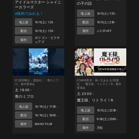
アイドルマスター シャイニ
の子の話
ーカラーズ
#無料でみれる！
地上波
10/5(土) 1:53 -
地上波
10/5(土) 1:23 -
配信
10/5(土) 2:30 -
配信
10/5(土) 1:53 -
製作
J.C.STAFF
ポリゴン・ピクチ
製作
ュアズ
(C)安田剛士・講談社／「青のミブ
(C)神埼黒音・身ノ丈あまる/双葉
ロ」製作委員会
社・「魔王様、リトライ！R」製作
委員会
土 18:00 -
土 23:00 -
青のミブロ
魔王様、リトライ！R
地上波
10/19(土) 17:30 -
地上波
10/5(土) 22:30 -
配信
10/19(土) 18:00 -
配信
9/28(土) 23:00 -
製作
MAHO FILM
製作
月虹