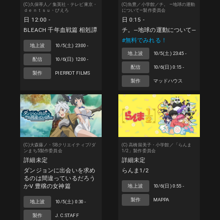
(C)久保帯人／集英社・テレビ東京・
(C)魚豊／小学館／チ。 ―地球の運動
ｄｅｎｔｓｕ・ぴえろ
について—製作委員会
日 12:00 -
日 0:15 -
BLEACH 千年血戦篇 相剋譚
チ。―地球の運動について―
#無料でみれる！
地上波
10/5(土) 23:00 -
地上波
10/5(土) 23:45 -
配信
10/6(日) 12:00 -
配信
10/6(日) 0:15 -
製作
PIERROT FILMS
製作
マッドハウス
(C)大森藤ノ・SBクリエイティブ/ダ
(C) 高橋留美子・小学館／「らんま
ンまち5製作委員会
1/2」製作委員会
詳細未定
詳細未定
ダンジョンに出会いを求め
らんま1/2
るのは間違っているだろう
かV 豊穣の女神篇
地上波
10/6(日) 0:55 -
製作
MAPPA
地上波
10/5(土) 0:30 -
製作
J.C.STAFF