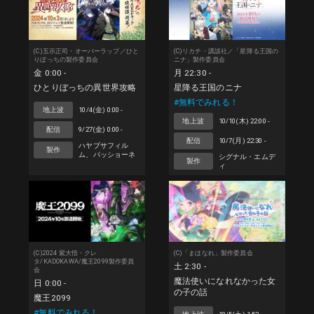
(C)五示正司・オーバーラップ／ひと
(C)リカチ・講談社／「星降る王国の
りぼっちの製作委員会
ニナ」製作委員会
金 0:00 -
月 22:30 -
ひとりぼっちの異世界攻略
星降る王国のニナ
#無料でみれる！
地上波
10/4(金) 0:00 -
地上波
10/10(木) 22:00 -
配信
9/27(金) 0:00 -
配信
10/7(月) 22:30 -
ハヤブサフィル
製作
ム、パッショーネ
シグナル・エムデ
製作
ィ
(C)2024 紫大悟・クレ
(C)「まほなれ」製作委員会
タ/KADOKAWA/魔王2099製作委員
土 2:30 -
会
魔法使いになれなかった女
日 0:00 -
の子の話
魔王2099
#無料でみれる！