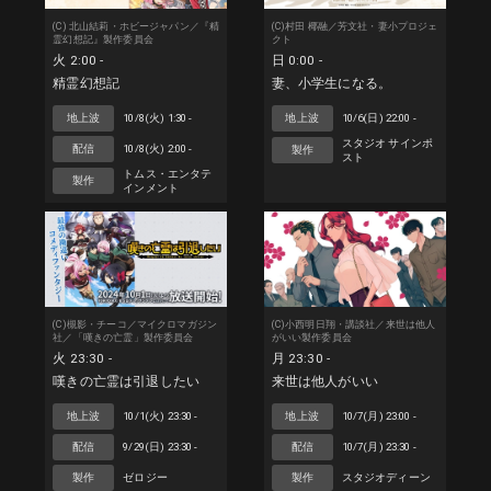
(C) 北山結莉・ホビージャパン／『精
(C)村田 椰融／芳文社・妻小プロジェ
霊幻想記』製作委員会
クト
火 2:00 -
日 0:00 -
精霊幻想記
妻、小学生になる。
地上波
10/8(火) 1:30 -
地上波
10/6(日) 22:00 -
スタジオ サインポ
配信
10/8(火) 2:00 -
製作
スト
トムス・エンタテ
製作
インメント
(C)槻影・チーコ／マイクロマガジン
(C)小西明日翔・講談社／来世は他人
社／「嘆きの亡霊」製作委員会
がいい製作委員会
火 23:30 -
月 23:30 -
嘆きの亡霊は引退したい
来世は他人がいい
地上波
10/1(火) 23:30 -
地上波
10/7(月) 23:00 -
配信
9/29(日) 23:30 -
配信
10/7(月) 23:30 -
製作
ゼロジー
製作
スタジオディーン