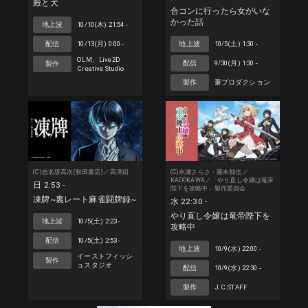
殿と犬
合コンに行ったら女がいな
かった話
地上波
10/10(木) 21:54 -
配信
10/13(月) 0:00 -
地上波
10/5(土) 1:30 -
OLM、Live2D
配信
9/30(月) 1:30 -
製作
Creative Studio
製作
葦プロダクション
(C)志名坂高次(秋田書店)／高津組
(C)永瀬さらさ・藤未都也／
KADOKAWA／「やり直し令嬢は竜帝
日 2:53 -
陛下を攻略中」製作委員会
凍牌~裏レート麻雀闘牌録~
水 22:30 -
やり直し令嬢は竜帝陛下を
地上波
10/5(土) 2:23 -
攻略中
配信
10/5(土) 2:53 -
地上波
10/9(水) 22:00 -
イーストフィッシ
製作
ュスタジオ
配信
10/9(水) 22:30 -
製作
J.C.STAFF