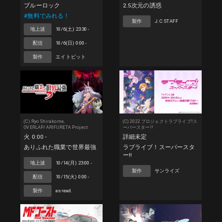
ブルーロック
2.5次元の誘惑
#無料でみれる！
製作
J.C.STAFF
地上波
10/6(土) 23:30 -
配信
10/6(日) 0:00 -
製作
エイトビット
(C) Ryo Shirakome,
(C) 2022 プロジェクトラブライブ!ス
OVERLAP/ARIFURETA Project
ーパースター!!
火 0:00 -
詳細未定
ありふれた職業で世界最強
ラブライブ！スーパースタ
ー!!
地上波
10/14(月) 23:00 -
製作
サンライズ
配信
10/15(火) 0:00 -
製作
asread.