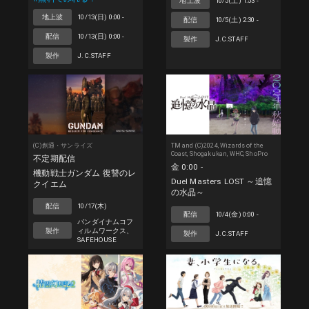
地上波
10/5(土) 1:53 -
地上波
10/13(日) 0:00 -
配信
10/5(土) 2:30 -
配信
10/13(日) 0:00 -
製作
J.C.STAFF
製作
J.C.STAFF
(C)創通・サンライズ
TM and (C)2024, Wizards of the
Coast, Shogakukan, WHC, ShoPro
不定期配信
金 0:00 -
機動戦士ガンダム 復讐のレ
Duel Masters LOST ～追憶
クイエム
の水晶～
配信
10/17(木)
配信
10/4(金) 0:00 -
バンダイナムコフ
製作
ィルムワークス、
製作
J.C.STAFF
SAFEHOUSE