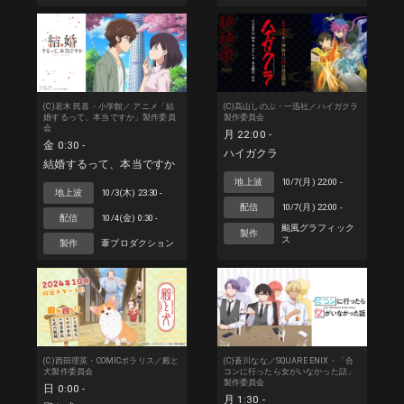
(C)若木 民喜・小学館／ アニメ「結
(C)高山しのぶ・一迅社／ハイガクラ
婚するって、本当ですか」製作委員
製作委員会
会
月 22:00 -
金 0:30 -
ハイガクラ
結婚するって、本当ですか
地上波
10/7(月) 22:00 -
地上波
10/3(木) 23:30 -
配信
10/7(月) 22:00 -
配信
10/4(金) 0:30 -
颱風グラフィック
製作
ス
製作
葦プロダクション
(C)西田理英・COMICポラリス／殿と
(C)蒼川なな／SQUARE ENIX・「合
犬製作委員会
コンに行ったら女がいなかった話」
製作委員会
日 0:00 -
月 1:30 -