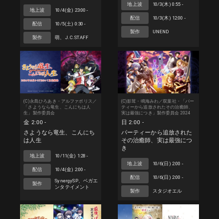
地上波
10/3(木) 0:55 -
地上波
10/4(金) 23:00 -
配信
10/3(木) 12:00 -
配信
10/5(土) 0:30 -
製作
UNEND
製作
萌、J.C.STAFF
(C)永島ひろあき・アルファポリス／
(C)影茸・鳴海みわ／双葉社・「パー
「さようなら竜生、こんにちは人
ティーから追放されたその治癒師、
生」製作委員会
実は最強につき」製作委員会 2024
金 2:00 -
日 2:00 -
さようなら竜生、こんにち
パーティーから追放された
は人生
その治癒師、実は最強につ
き
地上波
10/11(金) 1:28 -
地上波
10/6(日) 2:00 -
配信
10/4(金) 2:00 -
配信
10/6(日) 2:00 -
SynergySP、ベガエ
製作
ンタテイメント
製作
スタジオエル