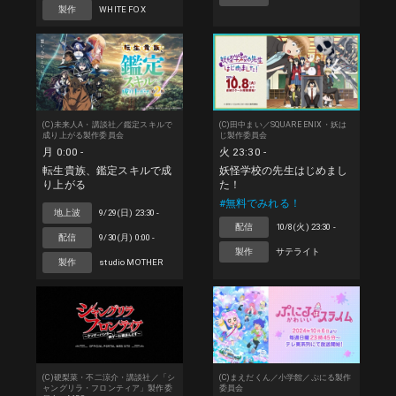
製作
WHITE FOX
(C)未来人A・講談社／鑑定スキルで
(C)田中まい／SQUARE ENIX・妖は
成り上がる製作委員会
じ製作委員会
月 0:00 -
火 23:30 -
転生貴族、鑑定スキルで成
妖怪学校の先生はじめまし
り上がる
た！
#無料でみれる！
地上波
9/29(日) 23:30 -
配信
10/8(火) 23:30 -
配信
9/30(月) 0:00 -
製作
サテライト
製作
studio MOTHER
(C)硬梨菜・不二涼介・講談社／「シ
(C)まえだくん／小学館／ぷにる製作
ャングリラ・フロンティア」製作委
委員会