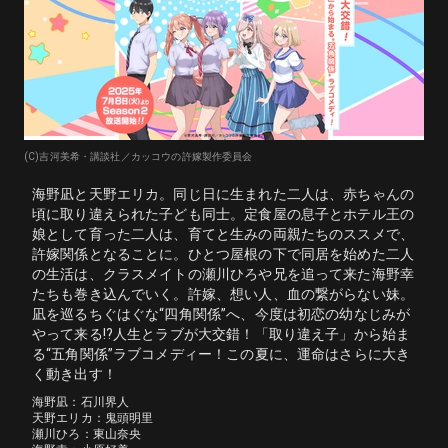
(C)吉河美希・講談社／カッコウの許嫁製作委員会
海野凪と天野エリカ。同じ日に生まれた二人は、赤ちゃんの
頃に取り違えられた子ども同士。定食屋の息子とホテル王の
娘として育った二人は、育てと生みの両親たちのススメで、
許嫁関係となることに。ひとつ屋根の下で同居を始めた二人
の生活は、クラスメイトの瀬川ひろや兄を追って来た海野幸
たちも巻き込んでいく。許嫁、想い人、血の繋がらない妹。
凪を巡るちぐはぐな“四角関係”へ、今度は初恋の幼なじみが
やって来る!?人生とラブが大交錯！「取り違え子」から始ま
る“五角関係”ラブコメディー！この夏に、運命はさらに大き
く動き出す！
海野凪：石川界人

天野エリカ：鬼頭明里

瀬川ひろ：東山奈央
