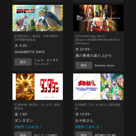
(C)鈴木祐斗／集英社・SAKAMOTO
(C)AnekoYusagi_Seira
DAYS製作委員会
Minami/KADOKAWA/Shield Hero
S4 Project
火 0:30 -
水 22:00 -
SAKAMOTO DAYS
盾の勇者の成り上がり
トムス・エンタテ
製作
インメント
製作
Kinema citrus
(C)龍幸伸／集英社・ダンダダン製作
(C)赤塚不二夫／おそ松さん製作委員
委員会
会
金 1:00 -
水 12:00 -
ダンダダン
おそ松さん
#無料でみれる！
#無料でみれる！
製作
サイエンスSARU
製作
PIERROT FILMS