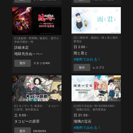
(C)二階堂幸・講談社／雨と君と製作
(C)真倉翔・岡野剛／集英社・童守小
委員会
学校卒業生一同
日 2:00 -
詳細未定
雨と君と
地獄先生ぬ～べ～
#無料でみれる！
製作
スタジオKAI
製作
レスプリ
(C) タイザン 5／集英社・「タコピー
(C)2025 渋谷圭一郎/KADOKAWA/
の原罪」製作委員会
「瑠璃の宝石」製作委員会
土 0:00 -
日 21:30 -
タコピーの原罪
瑠璃の宝石
#無料でみれる！
製作
ENISHIYA