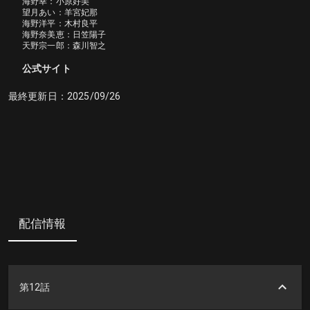
海野幸：小原好美

望月あい：羊宮妃那

海野洋平：木村良平

海野奈美恵：日笠陽子

天野宗一郎：森川智之
公式サイト
最終更新日：
2025/09/26
配信情報
第12話