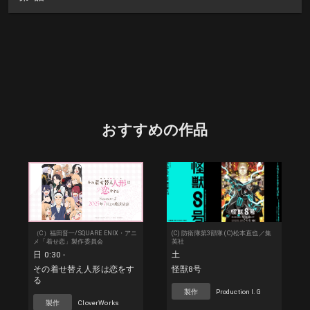
おすすめの作品
（C）福田晋一/SQUARE ENIX・アニ
(C) 防衛隊第3部隊 (C)松本直也／集
メ「着せ恋」製作委員会
英社
日 0:30 -
土
その着せ替え人形は恋をす
怪獣8号
る
製作
Production I.G
製作
CloverWorks