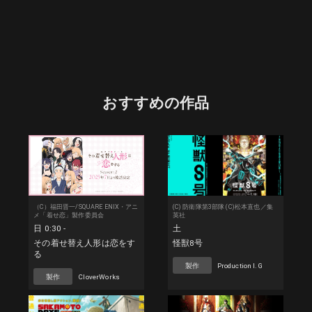
おすすめの作品
（C）福田晋一/SQUARE ENIX・アニ
(C) 防衛隊第3部隊 (C)松本直也／集
メ「着せ恋」製作委員会
英社
日 0:30 -
土
その着せ替え人形は恋をす
怪獣8号
る
製作
Production I.G
製作
CloverWorks