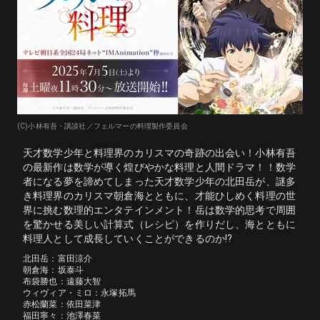
(C)小林有吾・講談社／フェルマーの料理製作委員会
天才数学少年と料理界のカリスマの奇跡の出会い！小林有吾
の最新作は数学が導く煌びやかな料理と人間ドラマ！！数学
者になる夢を諦めてしまった天才数学少年の北田岳が、謎多
き料理界のカリスマ朝倉海とともに、才能ひしめく料理の世
界に挑む数理的エンタテインメント！岳は数学的思考で周囲
を驚かせる美しい計算式（レシピ）を作りだし、海とともに
料理人として成長していくことができるのか!?
北田岳：富田涼介

朝倉海：坂泰斗

布袋勝也：遠藤大智

ウィヴィア・ミロ：永塚拓馬

赤松蘭菜：依田菜津

福田寧々：池澤春菜
