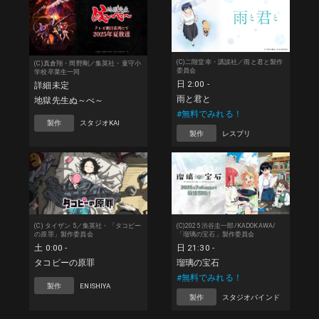
(C)二階堂幸・講談社／雨と君と製作
(C)真倉翔・岡野剛／集英社・童守小
委員会
学校卒業生一同
日 2:00 -
詳細未定
雨と君と
地獄先生ぬ～べ～
#無料でみれる！
製作
スタジオKAI
製作
レスプリ
(C) タイザン 5／集英社・「タコピー
(C)2025 渋谷圭一郎/KADOKAWA/
の原罪」製作委員会
「瑠璃の宝石」製作委員会
土 0:00 -
日 21:30 -
タコピーの原罪
瑠璃の宝石
#無料でみれる！
製作
ENISHIYA
製作
スタジオバインド