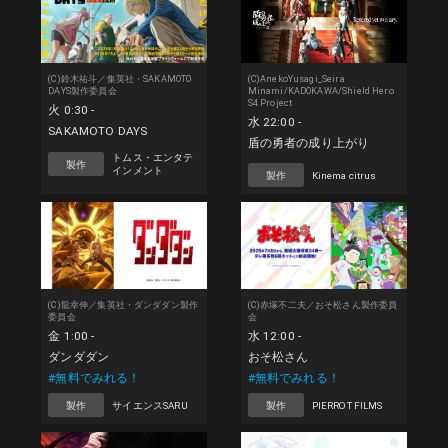
(C)鈴木祐斗／集英社・SAKAMOTO
(C)AnekoYusagi_Seira
DAYS製作委員会
Minami/KADOKAWA/Shield Hero
S4 Project
火 0:30 -
水 22:00 -
SAKAMOTO DAYS
盾の勇者の成り上がり
トムス・エンタテ
製作
インメント
製作
Kinema citrus
(C)龍幸伸／集英社・ダンダダン製作
(C)赤塚不二夫／おそ松さん製作委員
委員会
会
金 1:00 -
水 12:00 -
ダンダダン
おそ松さん
#無料でみれる！
#無料でみれる！
製作
サイエンスSARU
製作
PIERROT FILMS