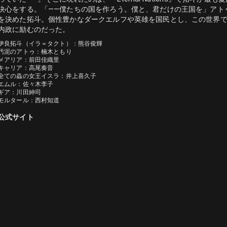
決心をする。「――僕たちの国を作ろう。僕と、君だけの王国を」アト
を決めた拓斗。個性豊かなダークエルフや英雄を国民とし、この世界
内政に励むのだった。
伊良拓斗（イラ＝タクト）：熊谷俊輝

汚泥のアトゥ：楠木ともり

メアリア：前田佳織里

キャリア：高尾奏音

全ての蟲の女王イスラ：井上喜久子

エムル：佐々木李子

ギア：川田紳司

モルタール：西村知道
公式サイト