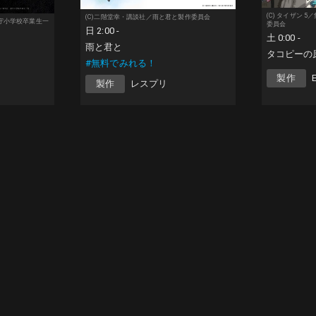
(C) タイザン
(C)二階堂幸・講談社／雨と君と製作委員会
童守小学校卒業生一
委員会
日 2:00 -
土 0:00 -
雨と君と
タコピーの
#無料でみれる！
製作
製作
レスプリ
I