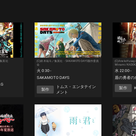
／集英社
(C)鈴木祐斗／集英社・SAKAMOTO DAYS製作委員
(C)AnekoYusagi
会
Minami/KADOKA
火 0:30 -
水 22:00 -
SAKAMOTO DAYS
盾の勇者の
.G
トムス・エンタテイン
製作
K
製作
メント