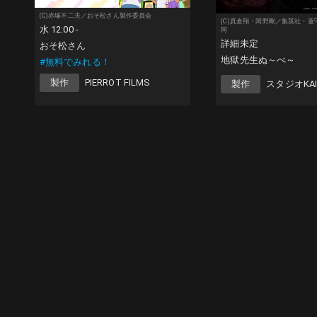
(C)赤塚不二夫／おそ松さん製作委員会
(C)真倉翔・岡野剛／集英社・
水 12:00 -
同
詳細未定
おそ松さん
地獄先生ぬ～べ～
#無料でみれる！
製作
PIERROT FILMS
製作
スタジオKA