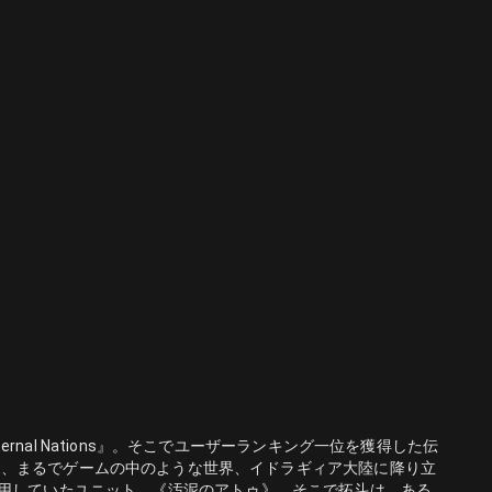
al Nations』。そこでユーザーランキング一位を獲得した伝
は、まるでゲームの中のような世界、イドラギィア大陸に降り立
が最も愛用していたユニット、《汚泥のアトゥ》。そこで拓斗は、ある