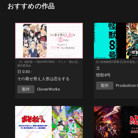
おすすめの作品
（C）福田晋一/SQUARE ENIX・アニメ「着せ恋」
(C) 防衛隊第3部隊 (C)松本直也
製作委員会
土
日 0:30 -
怪獣8号
その着せ替え人形は恋をする
製作
Production I
製作
CloverWorks