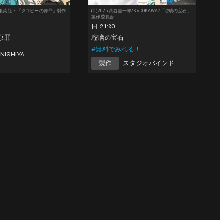
 5／集英社・「タコピーの原罪」製作
(C)2025 渋谷圭一郎/KADOKAWA/「瑠璃の宝石」
製作委員会
日 21:30 -
原罪
瑠璃の宝石
#無料でみれる！
ENISHIYA
製作
スタジオバインド