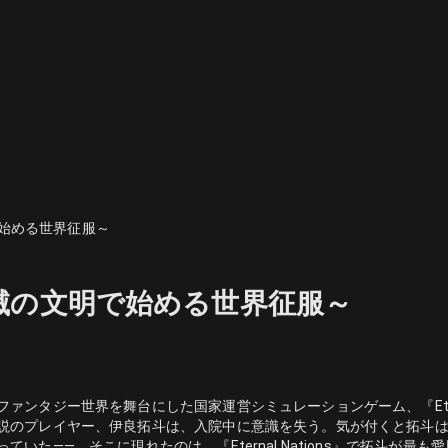
始める世界征服～
滅の文明で始める世界征服～
ファンタジー世界を舞台にした国家運営シミュレーションゲーム、『Etern
説のプレイヤー、伊良拓斗は、入院中に意識を失う。気が付くと拓斗
っていた――。そこに現れたのは、『Eternal Nations』で拓斗