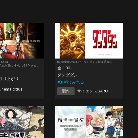
_Seira
(C)龍幸伸／集英社・ダンダダン製作委員会
WA/Shield Hero S4 Project
金 1:00 -
ダンダダン
成り上がり
#無料でみれる！
inema citrus
製作
サイエンスSARU