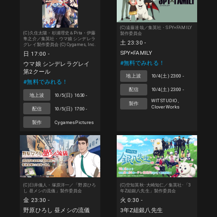
(C)遠藤達哉／集英社・SPY×FAMILY
(C)久住太陽・杉浦理史＆Pita・伊藤
製作委員会
隼之介／集英社・ウマ娘 シンデレラ
土 23:30 -
グレイ製作委員会 (C) Cygames, Inc.
SPY×FAMILY
日 17:00 -
#無料でみれる！
ウマ娘 シンデレラグレイ
第2クール
地上波
10/4(土) 23:00 -
#無料でみれる！
配信
10/4(土) 23:00 -
地上波
10/5(日) 16:30 -
WIT STUDIO、
製作
CloverWorks
配信
10/5(日) 17:00 -
製作
CygamesPictures
(C)臼井儀人・塚原洋一／「野原ひろ
(C)空知英秋･大崎知仁／集英社･「3
し 昼メシの流儀」製作委員会
年Z組銀八先生」製作委員会
金 23:30 -
火 0:30 -
野原ひろし 昼メシの流儀
3年Z組銀八先生