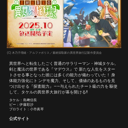
(C) 木乃子増緒・アルファポリス／素材採取家の異世界旅行記製作委員会
異世界へと転生したごく普通のサラリーマン・神城タケル。
剣と魔法の世界である『マデウス』で 新たな人生をスター
トさせる事となった彼には多くの能力が備わっていた！ 身
体能力強化にト ンデモ魔力、そして、価値のあるものを見
つけ出せる『探査能力』――与えられたチート級の力を 駆使
して、タケルの異世界大旅行が幕を開ける!!
タケル：島﨑信長

ビー：伊藤彩沙

ブロライト：小市眞琴
公式サイト