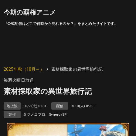
今期の覇権アニメ
『公式配信はどこで何時から見れるのか？』をまとめたサイトです。
2025年秋（10月～）
素材採取家の異世界旅行記
毎週火曜日放送
素材採取家の異世界旅行記
地上波
10/7(火) 0:00 -
配信
9/30(火) 0:30 -
製作
タツノコプロ、SynergySP