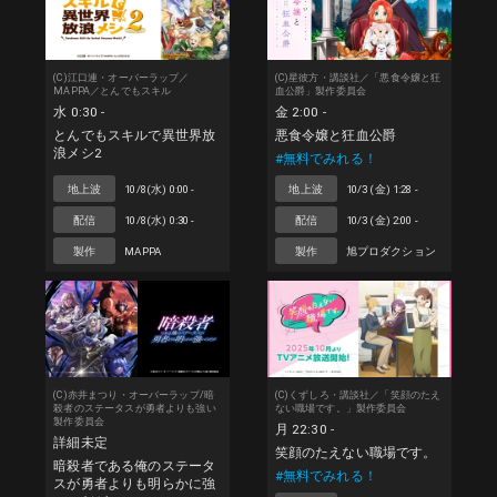
(C)江口連・オーバーラップ／
(C)星彼方・講談社／「悪食令嬢と狂
MAPPA／とんでもスキル
血公爵」製作委員会
水 0:30 -
金 2:00 -
とんでもスキルで異世界放
悪食令嬢と狂血公爵
浪メシ2
#無料でみれる！
地上波
10/8(水) 0:00 -
地上波
10/3 (金) 1:28 -
配信
10/8(水) 0:30 -
配信
10/3 (金) 2:00 -
製作
MAPPA
製作
旭プロダクション
(C)赤井まつり・オーバーラップ/暗
(C)くずしろ・講談社／「笑顔のたえ
殺者のステータスが勇者よりも強い
ない職場です。」製作委員会
製作委員会
月 22:30 -
詳細未定
笑顔のたえない職場です。
暗殺者である俺のステータ
#無料でみれる！
スが勇者よりも明らかに強