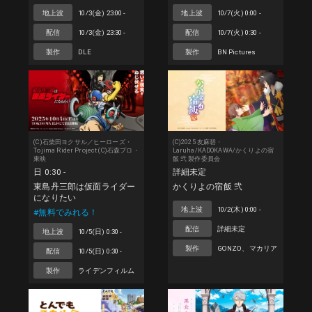
地上波
10/3(金) 23:00 -
地上波
10/7(火) 0:00 -
配信
10/3(金) 23:30 -
配信
10/7(火) 0:30 -
製作
DLE
製作
BN Pictures
(C)石柴田ヨクサル／ヒーローズ・
(C)2025 友麻碧・
Tojima Rider Project (C)石森プロ・
Laruha/KADOKAWA/かくりよの宿
東映
飯 弐 製作委員会
日 0:30 -
詳細未定
東島丹三郎は仮面ライダー
かくりよの宿飯 弐
になりたい
地上波
10/2(木) 0:00 -
#無料でみれる！
配信
詳細未定
地上波
10/5(日) 0:30 -
製作
GONZO、マカリア
配信
10/5(日) 0:30 -
製作
ライデンフィルム