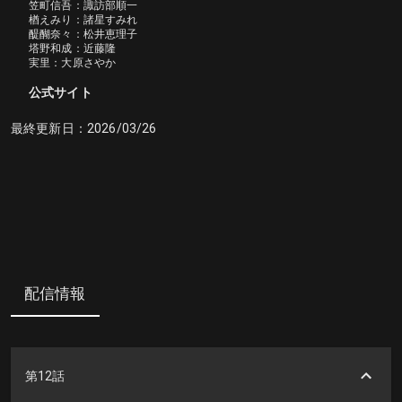
笠町信吾：諏訪部順一

楢えみり：諸星すみれ

醍醐奈々：松井恵理子

塔野和成：近藤隆

実里：大原さやか
公式サイト
最終更新日：
2026/03/26
配信情報
第12話