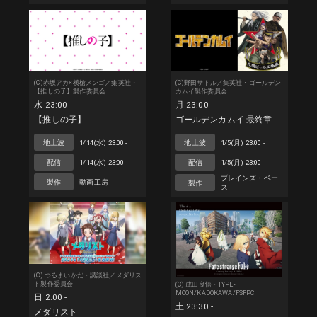
(C)赤坂アカ×横槍メンゴ／集英社・
(C)野田サトル／集英社・ゴールデン
【推しの子】製作委員会
カムイ製作委員会
水 23:00 -
月 23:00 -
【推しの子】
ゴールデンカムイ 最終章
地上波
1/14(水) 23:00 -
地上波
1/5(月) 23:00 -
配信
1/14(水) 23:00 -
配信
1/5(月) 23:00 -
ブレインズ・ベー
製作
動画工房
製作
ス
(C) つるまいかだ・講談社／メダリス
ト製作委員会
(C) 成田良悟・TYPE-
MOON/KADOKAWA/FSFPC
日 2:00 -
土 23:30 -
メダリスト