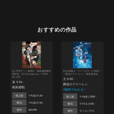
おすすめの作品
(C) 芥見下々／集英社・呪術廻戦製作
(C)山田鐘人・アベツカサ／小学館／
委員会 (C) Sumzap, Inc.／TOHO
「葬送のフリーレン」製作委員会
CO., LTD.
土 0:00 -
金 0:56 -
葬送のフリーレン
呪術廻戦
#無料でみれる！
地上波
1/9(金) 0:26 -
地上波
1/16(金) 23:00 -
配信
1/9(金) 0:56 -
配信
1/17(土) 0:00 -
製作
MAPPA
製作
マッドハウス