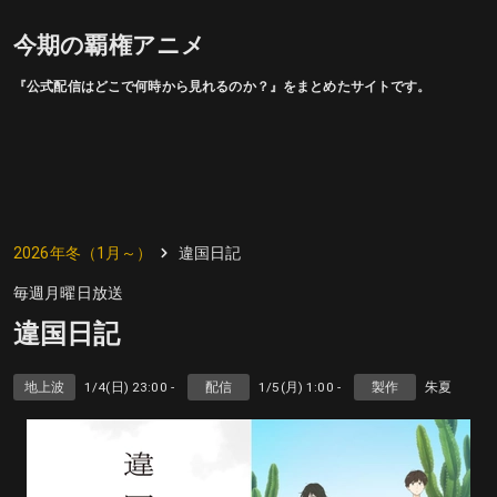
今期の覇権アニメ
『公式配信はどこで何時から見れるのか？』をまとめたサイトです。
2026年冬（1月～）
違国日記
毎週月曜日放送
違国日記
地上波
1/4(日) 23:00 -
配信
1/5(月) 1:00 -
製作
朱夏