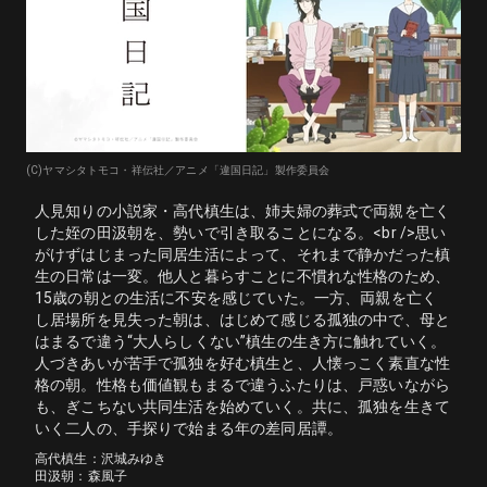
(C)ヤマシタトモコ・祥伝社／アニメ「違国日記」製作委員会
人見知りの小説家・高代槙生は、姉夫婦の葬式で両親を亡く
した姪の田汲朝を、勢いで引き取ることになる。<br />思い
がけずはじまった同居生活によって、それまで静かだった槙
生の日常は一変。他人と暮らすことに不慣れな性格のため、
15歳の朝との生活に不安を感じていた。一方、両親を亡く
し居場所を見失った朝は、はじめて感じる孤独の中で、母と
はまるで違う“大人らしくない”槙生の生き方に触れていく。
人づきあいが苦手で孤独を好む槙生と、人懐っこく素直な性
格の朝。性格も価値観もまるで違うふたりは、戸惑いながら
も、ぎこちない共同生活を始めていく。共に、孤独を生きて
いく二人の、手探りで始まる年の差同居譚。
高代槙生：沢城みゆき

田汲朝：森風子
