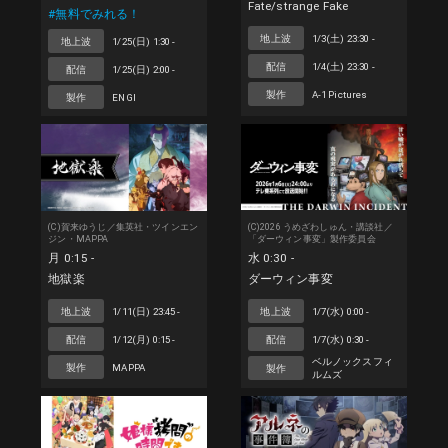
Fate/strange Fake
#無料でみれる！
地上波
1/3(土) 23:30 -
地上波
1/25(日) 1:30 -
配信
1/4(土) 23:30 -
配信
1/25(日) 2:00 -
製作
A-1 Pictures
製作
ENGI
(C)賀来ゆうじ／集英社・ツインエン
(C)2026 うめざわしゅん・講談社／
ジン・MAPPA
「ダーウィン事変」製作委員会
月 0:15 -
水 0:30 -
地獄楽
ダーウィン事変
地上波
1/11(日) 23:45 -
地上波
1/7(水) 0:00 -
配信
1/12(月) 0:15 -
配信
1/7(水) 0:30 -
ベルノックスフィ
製作
MAPPA
製作
ルムズ