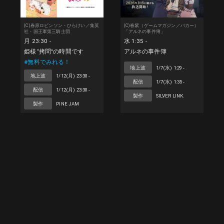
(C)春原ロビンソン・ひらけい／集英
(C)春紫（ゲームマガジン／バカー）
社・国王軍第三騎士団
「アルネの事件簿」
月 23:30 -
水 1:35 -
姫様“拷問”の時間です
アルネの事件簿
#無料でみれる！
地上波
1/7(水) 1:29 -
地上波
1/12(月) 23:30 -
配信
1/7(水) 1:35 -
配信
1/12(月) 23:30 -
製作
SILVER LINK.
製作
PINE JAM