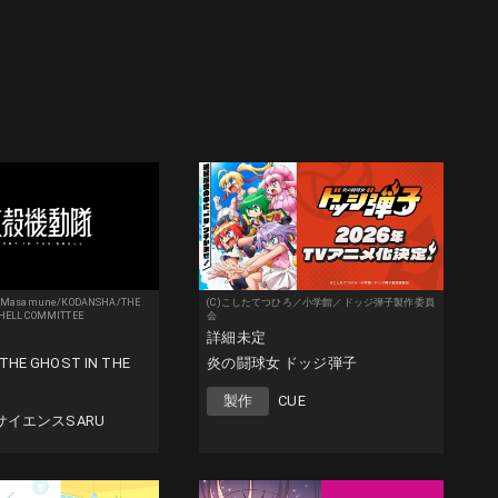
ow Masamune/KODANSHA/THE
(C)こしたてつひろ／小学館／ドッジ弾子製作委員
SHELL COMMITTEE
会
詳細未定
E GHOST IN THE
炎の闘球女 ドッジ弾子
製作
CUE
サイエンスSARU