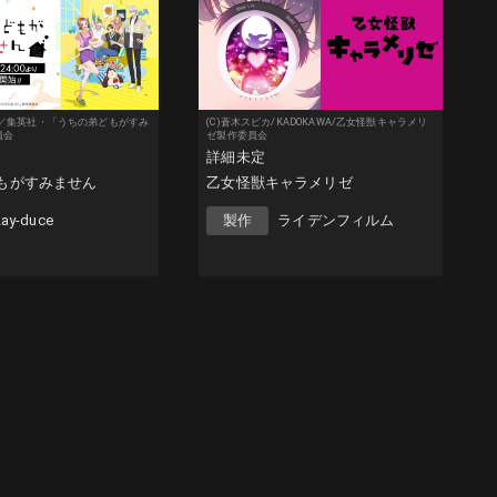
ラ／集英社・「うちの弟どもがすみ
(C)蒼木スピカ/KADOKAWA/乙女怪獣キャラメリ
員会
ゼ製作委員会
詳細未定
もがすみません
乙女怪獣キャラメリゼ
Lay-duce
製作
ライデンフィルム