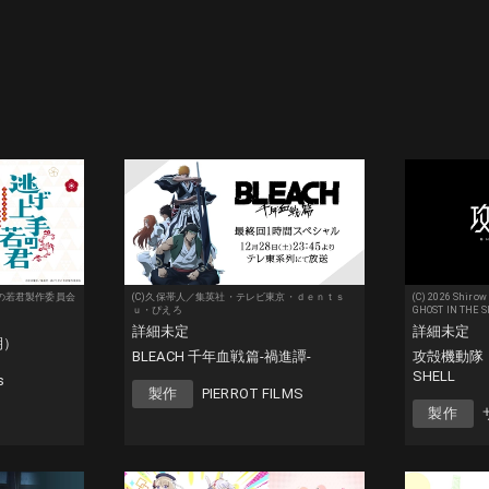
手の若君製作委員会
(C)久保帯人／集英社・テレビ東京・ｄｅｎｔｓ
(C) 2026 Shir
ｕ・ぴえろ
GHOST IN THE 
詳細未定
詳細未定
期）
BLEACH 千年血戦篇-禍進譚-
攻殻機動隊 TH
SHELL
s
製作
PIERROT FILMS
製作