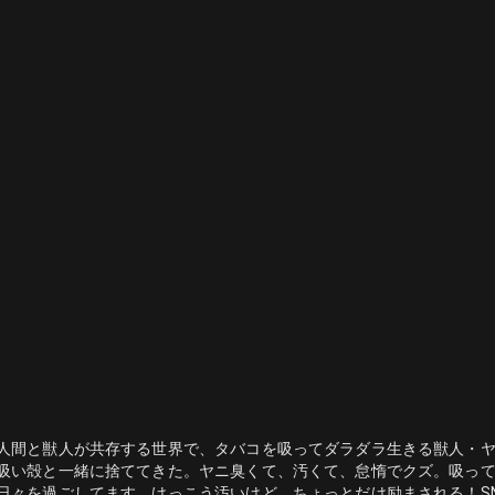
人間と獣人が共存する世界で、タバコを吸ってダラダラ生きる獣人・
吸い殻と一緒に捨ててきた。ヤニ臭くて、汚くて、怠惰でクズ。吸っ
日々を過ごしてます。けっこう汚いけど、ちょっとだけ励まされる！SNS