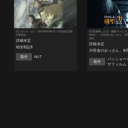
(C) カルロ・ゼン・KADOKAWA刊／幼女戦記2製
(C)佐賀崎しげる・鍋島テツヒロ／
作委員会
ENIX・「片田舎のおっさん、
員会
詳細未定
詳細未定
幼女戦記ll
片田舎のおっさん、剣聖
製作
NUT
パッショー
製作
サフィルム