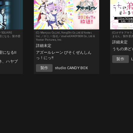
SQUARE
(C) Manjuu Co.,Ltd., YongShi Co.,Ltd.& Yostar,
(C)オザキアキ
剣聖になる」製作委
Inc.／ホリ, 一迅社／studioCANDYBOX Co., Ltd.&
ません」製作委
Yostar Pictures, Inc.
詳細未定
詳細未定
うちの弟ど
になるII
アズールレーン びそくぜんしん
っ！にっ!!
製作
ネ、ハヤブ
製作
studio CANDY BOX