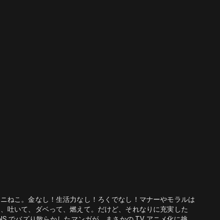
ヤニねこ。金なし！生活力なし！ろくでなし！マナーやモラルは
て、吐いて、ダベって、燃えて。だけど、それなりに充実した
 でバズり散らかしたマンガが、まさかの TV アニメ化に挑