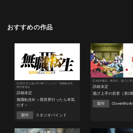
おすすめの作品
(C)松井優征／集英社・逃げ上
(C)理不尽な孫の手/MFブックス/「無職転生Ⅲ」
詳細未定
製作委員会
詳細未定
逃げ上手の若君（第2
無職転生Ⅲ ～異世界行ったら本気
製作
CloverWork
だす～
製作
スタジオバインド