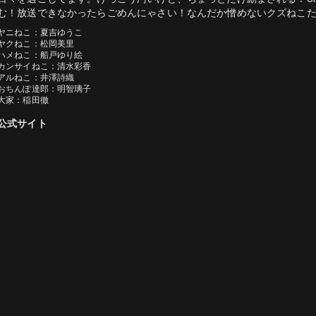
む！放送できなかったらごめんにゃさい！なんだか憎めないクズねこ
ヤニねこ：夏吉ゆうこ

ヤクねこ：松岡美里

ハメねこ：船戸ゆり絵

カンサイねこ：清水彩香

アルねこ：井澤詩織

おちんぽ達郎：明智璃子

大家：稲田徹
公式サイト