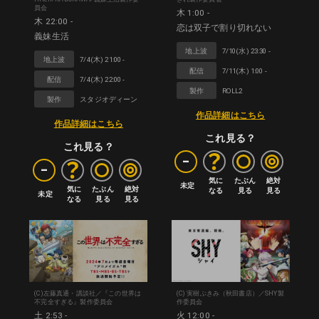
員会
木 1:00 -
木 22:00 -
恋は双子で割り切れない
義妹生活
地上波
7/10(水) 23:30 -
地上波
7/4(木) 21:00 -
配信
7/11(木) 1:00 -
配信
7/4(木) 22:00 -
製作
ROLL2
製作
スタジオディーン
作品詳細はこちら
作品詳細はこちら
これ見る？
これ見る？
-
-
気に

たぶん

絶対

未定
気に

たぶん

絶対

なる
見る
見る
未定
なる
見る
見る
(C)左藤真通・講談社／『この世界は
(C) 実樹ぶきみ（秋田書店）／SHY製
不完全すぎる』製作委員会
作委員会
土 2:53 -
火 12:00 -