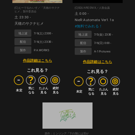
(C)えーでるわいす／「天穂のサクナ
(C)SQUARE ENIX／人類会議
ヒメ」製作委員会
土 0:00 -
土 23:30 -
NieR:Automata Ver1.1a
天穂のサクナヒメ
#無料でみれる！
地上波
7/6(土) 23:00 -
地上波
7/5(金) 23:30 -
配信
7/6(土) 23:30 -
配信
7/6(日) 0:00 -
製作
P.A.WORKS
製作
A-1 Pictures
作品詳細はこちら
作品詳細はこちら
これ見る？
これ見る？
-
-
気に

たぶん

絶対

気に

たぶん

絶対

未定
未定
なる
見る
見る
なる
見る
見る
原作：ミンソンア『下の階には澪が