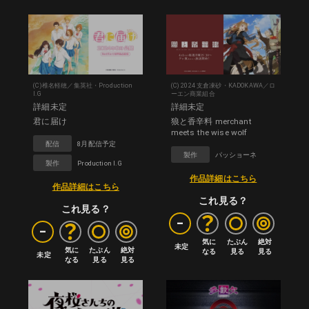
(C)椎名軽穂／集英社・Production
(C) 2024 支倉凍砂・KADOKAWA／ロ
I.G
ーエン商業組合
詳細未定
詳細未定
君に届け
狼と香辛料 merchant
meets the wise wolf
配信
8月配信予定
製作
パッショーネ
製作
Production I.G
作品詳細はこちら
作品詳細はこちら
これ見る？
これ見る？
-
-
気に

たぶん

絶対

未定
気に

たぶん

絶対

なる
見る
見る
未定
なる
見る
見る