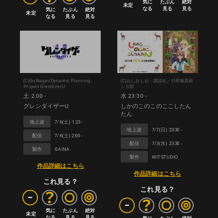
気に

たぶん

絶対

未定
なる
見る
見る
気に

たぶん

絶対

未定
なる
見る
見る
(C)Go Nagai/Dynamic Planning-
(C)おしおしお・講談社／日野南高校
Project GrendizerU
シカ部
土 2:00 -
水 23:30 -
グレンダイザーU
しかのこのこのここしたん
たん
地上波
7/6(土) 1:23 -
地上波
7/7(日) 23:30 -
配信
7/6(土) 2:00 -
配信
7/3(水) 23:30 -
製作
GAINA
製作
WIT STUDIO
作品詳細はこちら
作品詳細はこちら
これ見る？
これ見る？
-
-
気に

たぶん

絶対

未定
なる
見る
見る