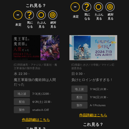
-
これ見る？
-
気に

たぶん

絶対

未定
なる
見る
見る
気に

たぶん

絶対

未定
なる
見る
見る
(C)羽田遼亮・アナジロ／双葉社・魔
(C)雨森たきび／小学館／マケイン応
王軍最強の製作委員会
援委員会
水 22:30 -
日 0:30 -
魔王軍最強の魔術師は人間
負けヒロインが多すぎる！
だった
地上波
7/14(日) 0:30 -
地上波
7/3(水) 22:00 -
配信
7/14(日) 0:30 -
配信
6/29(土) 22:30 -
製作
A-1 Pictures
製作
studio A-CAT
作品詳細はこちら
作品詳細はこちら
これ見る？