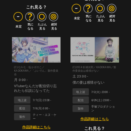
-
これ見る？
-
気に

たぶん

絶対

未定
なる
見る
見る
気に

たぶん

絶対

未定
なる
見る
見る
(C)七斗七・塩かずのこ／
(C)2024 杉浦次郎／KADOKAWA／製
KADOKAWA／「ぶいでん」製作委員
作委員会は感情がない
会
土 23:00 -
月 0:00 -
僕の妻は感情がない
VTuberなんだが配信切り忘
れたら伝説になってた
地上波
7/2(火) 23:00 -
地上波
7/7(日) 23:30 -
配信
6/29(土) 23:00 -
手塚プロダクショ
配信
7/8(月) 0:00 -
製作
ン
ティー・エヌ・ケ
製作
ー
作品詳細はこちら
作品詳細はこちら
これ見る？