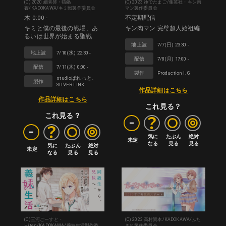
(C) 2020 細音啓・猫鍋
(C) 2023 ゆでたまご/集英社・キン肉
蒼/KADOKAWA/キミ戦製作委員会
マン製作委員会
木 0:00 -
不定期配信
キミと僕の最後の戦場、あ
キン肉マン 完璧超人始祖編
るいは世界が始まる聖戦
地上波
7/7(日) 23:30 -
地上波
7/10(水) 22:30 -
配信
7/8(月) 17:00 -
配信
7/11(木) 0:00 -
製作
Production I.G
studioぱれっと、
製作
SILVER LINK.
作品詳細はこちら
作品詳細はこちら
これ見る？
これ見る？
-
-
気に

たぶん

絶対

未定
なる
見る
見る
気に

たぶん

絶対

未定
なる
見る
見る
(C)三河ごーすと・
(C) 2023 髙村資本/KADOKAWA/ふた
Hiten/KADOKAWA/義妹生活製作委
きれ製作委員会