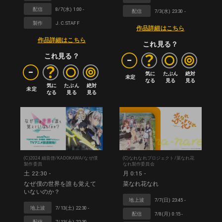
配信
8/7(水) 1:00 -
配信
7/3(水) 23:30 -
製作
J.C.STAFF
作品詳細はこちら
作品詳細はこちら
これ見る？
-
これ見る？
-
気に

たぶん

絶対

未定
なる
見る
見る
気に

たぶん

絶対

未定
なる
見る
見る
(C)2024 細音啓/KADOKAWA/なぜ僕
(C)なれなれプロジェクト/菜なれ花
製作委員
なれ製作委員会
土 22:30 -
月 0:15 -
なぜ僕の世界を誰も覚えて
菜なれ花なれ
いないのか？
地上波
7/7(日) 23:45 -
地上波
7/13(土) 22:30 -
配信
7/8(月) 0:15 -
配信
7/13(土) 22:30 -