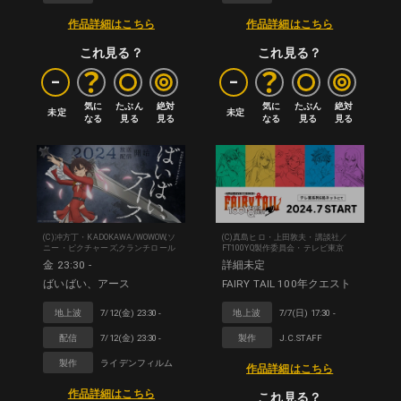
作品詳細はこちら
作品詳細はこちら
これ見る？
これ見る？
-
-
気に

たぶん

絶対

気に

たぶん

絶対

未定
未定
なる
見る
見る
なる
見る
見る
(C)冲方丁・KADOKAWA/WOWOW,ソ
(C)真島ヒロ・上田敦夫・講談社／
ニー・ピクチャーズ,クランチロール
FT100YQ製作委員会・テレビ東京
金 23:30 -
詳細未定
ばいばい、アース
FAIRY TAIL 100年クエスト
地上波
7/12(金) 23:30 -
地上波
7/7(日) 17:30 -
配信
7/12(金) 23:30 -
製作
J.C.STAFF
製作
ライデンフィルム
作品詳細はこちら
作品詳細はこちら
これ見る？