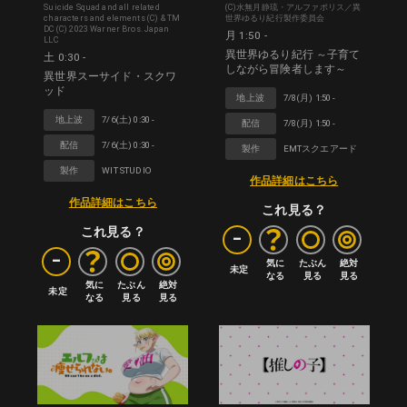
Suicide Squad and all related
(C)水無月静琉・アルファポリス／異
characters and elements (C) & TM
世界ゆるり紀行製作委員会
DC (C) 2023 Warner Bros. Japan
月 1:50 -
LLC
異世界ゆるり紀行 ～子育て
土 0:30 -
しながら冒険者します～
異世界スーサイド・スクワ
ッド
地上波
7/8(月) 1:50 -
地上波
7/6(土) 0:30 -
配信
7/8(月) 1:50 -
配信
7/6(土) 0:30 -
製作
EMTスクエアード
製作
WIT STUDIO
作品詳細はこちら
作品詳細はこちら
これ見る？
-
これ見る？
-
気に

たぶん

絶対

未定
なる
見る
見る
気に

たぶん

絶対

未定
なる
見る
見る