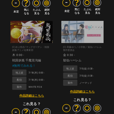
-
-
気に

たぶん

絶対

気に

たぶん

絶対

未定
未定
なる
見る
見る
なる
見る
見る
(C)水上悟志/マッグガーデン・戦国
(C) 斉藤ゆう／小学館／疑似ハーレム
妖狐アニメ化事業部
製作委員会
木 0:00 -
金 0:30 -
戦国妖狐 千魔混沌編
疑似ハーレム
#無料でみれる！
地上波
7/5(金) 0:30 -
地上波
7/18(木) 0:00 -
配信
7/5(金) 0:30 -
配信
7/18(木) 0:00 -
製作
ノーマッド
製作
WHITE FOX
作品詳細はこちら
作品詳細はこちら
これ見る？
これ見る？
-
-