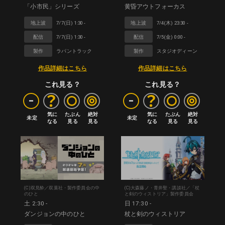
「小市民」シリーズ
黄昏アウトフォーカス
地上波
7/7(日) 1:30 -
地上波
7/4(木) 23:30 -
配信
7/7(日) 1:30 -
配信
7/5(金) 0:00 -
製作
ラパントラック
製作
スタジオディーン
作品詳細はこちら
作品詳細はこちら
これ見る？
これ見る？
-
-
気に

たぶん

絶対

気に

たぶん

絶対

未定
未定
なる
見る
見る
なる
見る
見る
(C)双見酔／双葉社・製作委員会の中
(C)大森藤ノ・青井聖・講談社／「杖
のひと
と剣のウィストリア」製作委員会
土 2:30 -
日 17:30 -
ダンジョンの中のひと
杖と剣のウィストリア