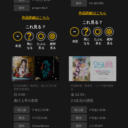
製作
P.A.WORKS
製作
project No.9
作品詳細はこちら
作品詳細はこちら
これ見る？
これ見る？
-
-
気に

たぶん

絶対

未定
なる
見る
見る
気に

たぶん

絶対

未定
なる
見る
見る
(C)松井優征／集英社・逃げ上手の若
(C)橋本悠／集英社・リリサ製作委員
君製作委員会
会
日 0:00 -
金 22:30 -
逃げ上手の若君
2.5次元の誘惑
地上波
7/6(土) 23:30 -
地上波
7/5(金) 22:30 -
配信
7/7(日) 0:00 -
配信
7/5(金) 22:30 -
製作
CloverWorks
製作
J.C.STAFF