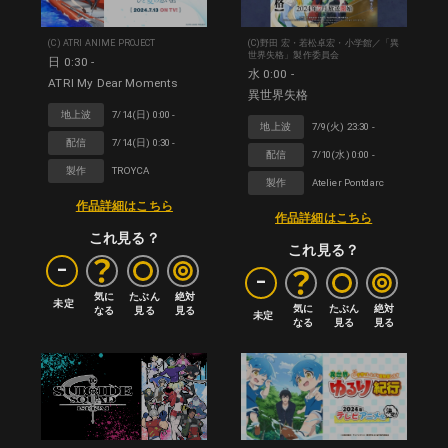
(C) ATRI ANIME PROJECT
(C)野田 宏・若松卓宏・小学館／「異
世界失格」製作委員会
日 0:30 -
水 0:00 -
ATRI My Dear Moments
異世界失格
地上波
7/14(日) 0:00 -
地上波
7/9(火) 23:30 -
配信
7/14(日) 0:30 -
配信
7/10(水) 0:00 -
製作
TROYCA
製作
Atelier Pontdarc
作品詳細はこちら
作品詳細はこちら
これ見る？
これ見る？
-
-
気に

たぶん

絶対

未定
気に

たぶん

絶対

なる
見る
見る
未定
なる
見る
見る