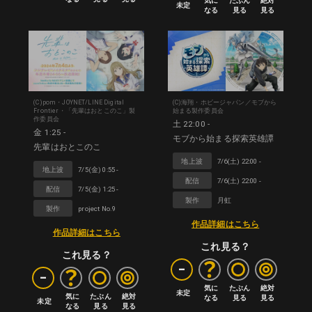
気に

たぶん

絶対

未定
なる
見る
見る
(C)pom・JOYNET/LINE Digital
(C)海翔・ホビージャパン／モブから
Frontier・「先輩はおとこのこ」製
始まる製作委員会
作委員会
土 22:00 -
金 1:25 -
モブから始まる探索英雄譚
先輩はおとこのこ
地上波
7/6(土) 22:00 -
地上波
7/5(金) 0:55 -
配信
7/6(土) 22:00 -
配信
7/5(金) 1:25 -
製作
月虹
製作
project No.9
作品詳細はこちら
作品詳細はこちら
これ見る？
これ見る？
-
-
気に

たぶん

絶対

未定
気に

たぶん

絶対

なる
見る
見る
未定
なる
見る
見る