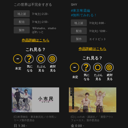
この世界は不完全すぎる
SHY
#東京奪還編
地上波
7/6(土) 2:23 -
#無料でみれる！
配信
7/6(土) 2:53 -
地上波
7/2(火) 0:00 -
100studio、studio
製作
配信
7/2(火) 12:00 -
ぱれっと
製作
エイトビット
作品詳細はこちら
作品詳細はこちら
これ見る？
-
これ見る？
-
気に

たぶん

絶対

未定
なる
見る
見る
気に

たぶん

絶対

未定
なる
見る
見る
(C)米澤穂信・東京創元社／小市民シ
(C)じゃのめ・講談社／「黄昏アウト
リーズ製作委員会
フォーカス」製作委員会
日 1:30 -
金 0:00 -