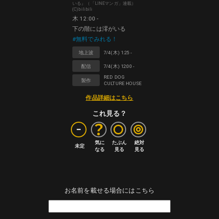
いる』（「LINEマンガ」連載）
(C)bilibili
木 12:00 -
下の階には澪がいる
#無料でみれる！
地上波
7/4(木) 1:25 -
配信
7/4(木) 12:00 -
RED DOG
製作
CULTURE HOUSE
作品詳細はこちら
これ見る？
-
気に

たぶん

絶対

未定
なる
見る
見る
お名前を載せる場合にはこちら