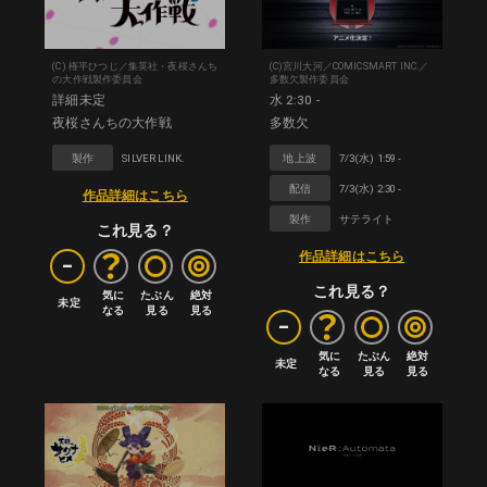
(C) 権平ひつじ／集英社・夜桜さんち
(C)宮川大河／COMICSMART INC.／
の大作戦製作委員会
多数欠製作委員会
詳細未定
水 2:30 -
夜桜さんちの大作戦
多数欠
製作
SILVER LINK.
地上波
7/3(水) 1:59 -
配信
7/3(水) 2:30 -
作品詳細はこちら
製作
サテライト
これ見る？
-
作品詳細はこちら
これ見る？
気に

たぶん

絶対

未定
なる
見る
見る
-
気に

たぶん

絶対

未定
なる
見る
見る