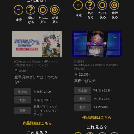
これ見る？
-
-
気に

たぶん

絶対

未定
なる
見る
見る
気に

たぶん

絶対

未定
なる
見る
見る
(C)Amagishi Hisaya／MFブックス
(C)2024
／製作委員会はうつむかない
KADOKAWA/P.A.WORKS/MAYOPAN
PROJECT
日 3:38 -
月 22:30 -
魔導具師ダリヤはうつむか
真夜中ぱんチ
ない
地上波
7/8(月) 22:30 -
地上波
7/6(土) 21:00 -
配信
7/8(月) 22:30 -
配信
7/7(日) 3:38 -
颱風グラフィック
製作
P.A.WORKS
製作
ス、イマジカイン
フォス
作品詳細はこちら
作品詳細はこちら
これ見る？
これ見る？