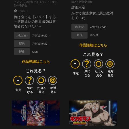
ほあく製作委員会
イメント/俺は全てを【パリイ】する
製作委員会
詳細未定
金 0:00 -
かつて魔法少女と悪は敵対
俺は全てを【パリイ】する
していた。
～逆勘違いの世界最強は冒
険者になりたい～
地上波
7/9(火) 22:45 -
製作
ボンズ
地上波
7/5(金) 0:00 -
配信
7/5(金) 0:00 -
作品詳細はこちら
製作
OLM
これ見る？
-
作品詳細はこちら
これ見る？
気に

たぶん

絶対

未定
なる
見る
見る
-
気に

たぶん

絶対

未定
なる
見る
見る