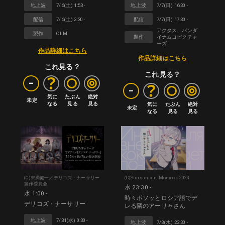
地上波
7/6(土) 1:53 -
地上波
7/7(日) 16:30 -
配信
7/6(土) 2:30 -
配信
7/7(日) 17:30 -
アクタス、バンダ
製作
OLM
製作
イナムコピクチャ
ーズ
作品詳細はこちら
作品詳細はこちら
これ見る？
これ見る？
-
-
気に

たぶん

絶対

未定
なる
見る
見る
気に

たぶん

絶対

未定
なる
見る
見る
(C)末満健一／デリコズ・ナーサリー
(C)Sunsunsun, Momoco 2023
製作委員会
水 23:30 -
水 1:00 -
時々ボソッとロシア語でデ
デリコズ・ナーサリー
レる隣のアーリャさん
地上波
7/31(水) 0:30 -
地上波
7/3(水) 23:30 -