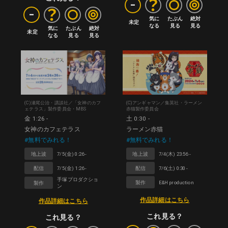
-
-
気に

たぶん

絶対

未定
なる
見る
見る
気に

たぶん

絶対

未定
なる
見る
見る
(C)瀬尾公治・講談社／「女神のカフ
(C)アンギャマン／集英社・ラーメン
ェテラス」製作委員会・MBS
赤猫製作委員会
金 1:26 -
土 0:30 -
女神のカフェテラス
ラーメン赤猫
#無料でみれる！
#無料でみれる！
地上波
7/5(金) 0:26 -
地上波
7/4(木) 23:56 -
配信
7/5(金) 1:26 -
配信
7/6(土) 0:30 -
手塚プロダクショ
製作
E&H production
製作
ン
作品詳細はこちら
作品詳細はこちら
これ見る？
これ見る？