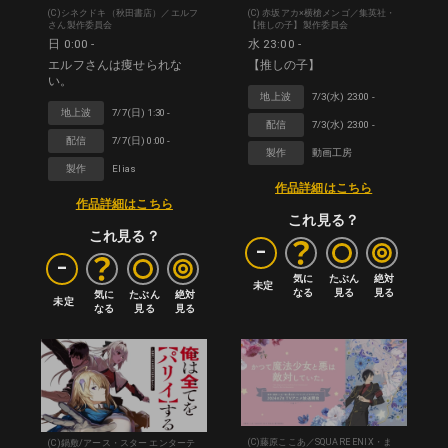
(C)シネクドキ（秋田書店）／エルフ
(C) 赤坂アカ×横槍メンゴ／集英社・
さん製作委員会
【推しの子】製作委員会
日 0:00 -
水 23:00 -
エルフさんは痩せられな
【推しの子】
い。
地上波
7/3(水) 23:00 -
地上波
7/7(日) 1:30 -
配信
7/3(水) 23:00 -
配信
7/7(日) 0:00 -
製作
動画工房
製作
Elias
作品詳細はこちら
作品詳細はこちら
これ見る？
これ見る？
-
-
気に

たぶん

絶対

未定
なる
見る
見る
気に

たぶん

絶対

未定
なる
見る
見る
(C)藤原ここあ／SQUARE ENIX・ま
(C)鍋敷/アース・スター エンターテ