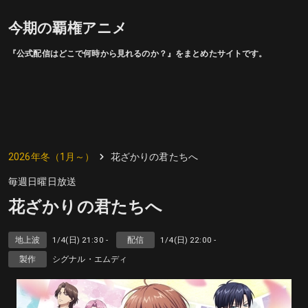
今期の覇権アニメ
『公式配信はどこで何時から見れるのか？』をまとめたサイトです。
2026年冬（1月～）
花ざかりの君たちへ
毎週日曜日放送
花ざかりの君たちへ
地上波
1/4(日) 21:30 -
配信
1/4(日) 22:00 -
製作
シグナル・エムディ