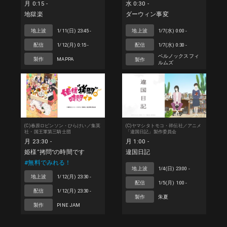
月 0:15 -
水 0:30 -
地獄楽
ダーウィン事変
地上波
1/11(日) 23:45 -
地上波
1/7(水) 0:00 -
配信
1/12(月) 0:15 -
配信
1/7(水) 0:30 -
ベルノックスフィ
製作
MAPPA
製作
ルムズ
(C)春原ロビンソン・ひらけい／集英
(C)ヤマシタトモコ・祥伝社／アニメ
社・国王軍第三騎士団
「違国日記」製作委員会
月 23:30 -
月 1:00 -
姫様“拷問”の時間です
違国日記
#無料でみれる！
地上波
1/4(日) 23:00 -
地上波
1/12(月) 23:30 -
配信
1/5(月) 1:00 -
配信
1/12(月) 23:30 -
製作
朱夏
製作
PINE JAM