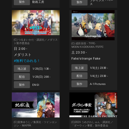
ブレインズ・ベー
製作
動画工房
製作
ス
(C) つるまいかだ・講談社／メダリス
ト製作委員会
(C) 成田良悟・TYPE-
MOON/KADOKAWA/FSFPC
日 2:00 -
土 23:30 -
メダリスト
Fate/strange Fake
#無料でみれる！
地上波
1/3(土) 23:30 -
地上波
1/25(日) 1:30 -
配信
1/4(土) 23:30 -
配信
1/25(日) 2:00 -
製作
A-1 Pictures
製作
ENGI
(C)賀来ゆうじ／集英社・ツインエン
(C)2026 うめざわしゅん・講談社／
ジン・MAPPA
「ダーウィン事変」製作委員会