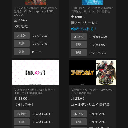
(C) 芥見下々／集英社・呪術廻戦製作
(C)山田鐘人・アベツカサ／小学館／
委員会 (C) Sumzap, Inc.／TOHO
「葬送のフリーレン」製作委員会
CO., LTD.
土 0:00 -
金 0:56 -
葬送のフリーレン
呪術廻戦
#無料でみれる！
地上波
1/9(金) 0:26 -
地上波
1/16(金) 23:00 -
配信
1/9(金) 0:56 -
配信
1/17(土) 0:00 -
製作
MAPPA
製作
マッドハウス
(C)赤坂アカ×横槍メンゴ／集英社・
(C)野田サトル／集英社・ゴールデン
【推しの子】製作委員会
カムイ製作委員会
水 23:00 -
月 23:00 -
【推しの子】
ゴールデンカムイ 最終章
地上波
1/14(水) 23:00 -
地上波
1/5(月) 23:00 -
配信
1/14(水) 23:00 -
配信
1/5(月) 23:00 -