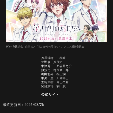
(C)中条比紗也・白泉社／「花ざかりの君たちへ」アニメ製作委員会
芦屋瑞稀：山根綺

佐野泉：八代拓

中津秀一：戸谷菊之介

難波南：梅原裕一郎

梅田北斗：福山潤

中央千里：川島零士

萱島大樹：内山昂輝

関目京悟：駒田航
公式サイト
最終更新日：
2026/03/26