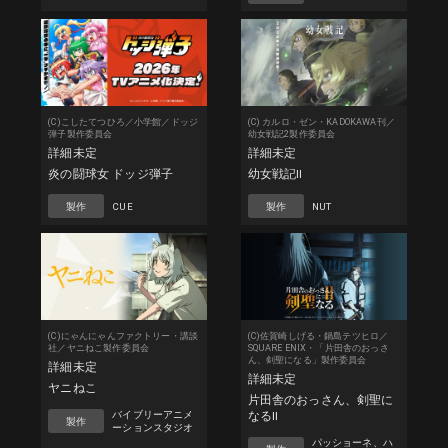
(C)こしたてつひろ／小学館／ドッジ
(C) カルロ・ゼン・KADOKAWA刊／
弾子製作委員会
幼女戦記2製作委員会
詳細未定
詳細未定
炎の闘球女 ドッジ弾子
幼女戦記ll
製作
CUE
製作
NUT
(C)にゃんにゃんファクトリー・講談
(C)佐賀崎しげる・鍋島テツヒロ／
社／ヤニねこ製作委員会
SQUARE ENIX・「片田舎のおっさ
ん、剣聖になる」製作委員会
詳細未定
詳細未定
ヤニねこ
片田舎のおっさん、剣聖に
バイブリーアニメ
なるII
製作
ーションスタジオ
パッショーネ、ハ