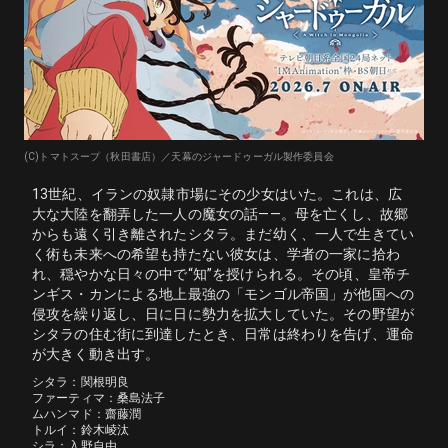
(C)トマトスープ（秋田書店）／天幕のジャードゥーガル製作委員会
13世紀、イランの奴隷市場にその少女はいた。これは、広
大な大陸を翻弄した一人の魔女の話――。母を亡くし、故郷
からも遠く引き離されたシタラ。まだ幼く、一人で生きてい
く術も未来への希望も持たない彼女は、学者の一家に拾わ
れ、穏やかな日々の中で“知”を授けられる。その頃、皇帝チ
ンギス・カンによる地上最強の「モンゴル帝国」が他国への
侵攻を繰り返し、日に日に勢力を拡大していた。その野望が
シタラの住む街に到達したとき、日常は終わりを告げ、運命
が大きく動き出す。
シタラ：関根明良

ファーティマ：桑島法子

ムハンマド：齋藤潤

トルイ：鈴木崚汰

シラ：入野自由