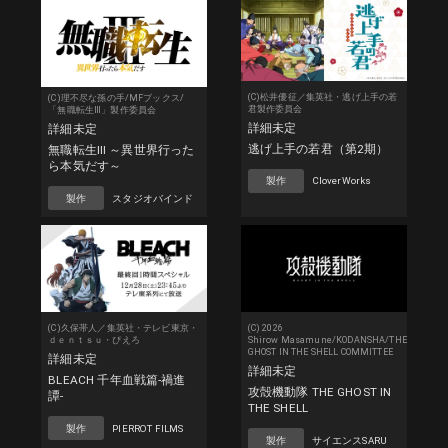
(C)松井優征／集英社・逃げ上手の若
(C)理不尽な孫の手/MFブックス/
君製作委員会
「無職転生Ⅲ」製作委員会
詳細未定
詳細未定
逃げ上手の若君（第2期）
無職転生Ⅲ ～異世界行った
ら本気だす～
製作
CloverWorks
製作
スタジオバインド
(C)久保帯人／集英社・テレビ東京・
(C) 2026
ｄｅｎｔｓｕ・ぴえろ
Shirow Masamune/KODANSHA/THE
GHOST IN THE SHELL COMMITTEE
詳細未定
詳細未定
BLEACH 千年血戦篇-禍進
攻殻機動隊 THE GHOST IN
譚-
THE SHELL
製作
PIERROT FILMS
製作
サイエンスSARU