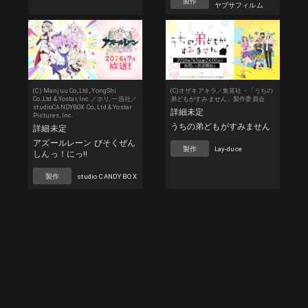
製作
ヤブサフィルム
(C) Manjuu Co.,Ltd., YongShi
(C)オザキアキラ／集英社・「うちの
Co.,Ltd.& Yostar, Inc.／ホリ, 一迅社／
弟どもがすみません」製作委員会
studioCANDYBOX Co., Ltd.& Yostar
詳細未定
Pictures, Inc.
うちの弟どもがすみません
詳細未定
アズールレーン びそくぜん
製作
Lay-duce
しんっ！にっ!!
製作
studio CANDY BOX