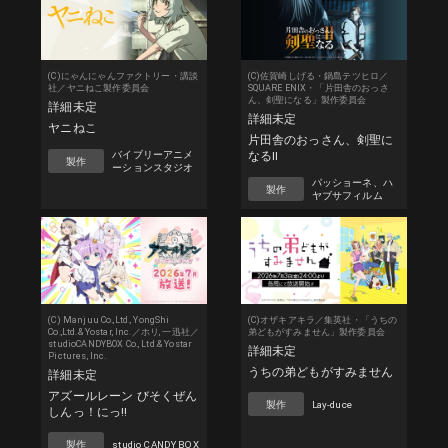
(C)にゃんにゃんファクトリー・講談
(C)佐賀崎しげる・鍋島テツヒロ／
社／ヤニねこ製作委員会
SQUARE ENIX・「片田舎のおっさ
ん、剣聖になる」製作委員会
詳細未定
詳細未定
ヤニねこ
片田舎のおっさん、剣聖に
バイブリーアニメ
なるII
製作
ーションスタジオ
パッショーネ、ハ
製作
ヤブサフィルム
(C) Manjuu Co.,Ltd., YongShi
(C)オザキアキラ／集英社・「うちの
Co.,Ltd.& Yostar, Inc.／ホリ, 一迅社／
弟どもがすみません」製作委員会
studioCANDYBOX Co., Ltd.& Yostar
詳細未定
Pictures, Inc.
うちの弟どもがすみません
詳細未定
アズールレーン びそくぜん
製作
Lay-duce
しんっ！にっ!!
製作
studio CANDY BOX