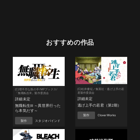
おすすめの作品
(C)松井優征／集英社・逃げ上手の若
(C)理不尽な孫の手/MFブックス/
君製作委員会
「無職転生Ⅲ」製作委員会
詳細未定
詳細未定
逃げ上手の若君（第2期）
無職転生Ⅲ ～異世界行った
ら本気だす～
製作
CloverWorks
製作
スタジオバインド