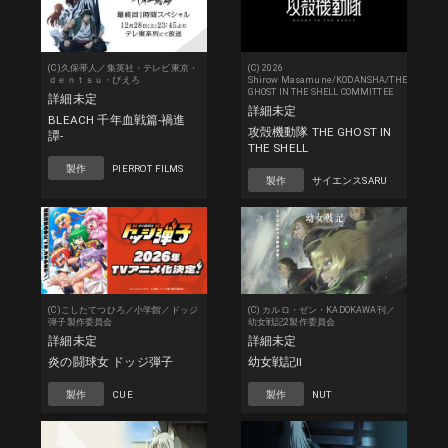
(C)久保帯人／集英社・テレビ東京・
(C) 2026
ｄｅｎｔｓｕ・ぴえろ
Shirow Masamune/KODANSHA/THE
GHOST IN THE SHELL COMMITTEE
詳細未定
詳細未定
BLEACH 千年血戦篇-禍進
攻殻機動隊 THE GHOST IN
譚-
THE SHELL
製作
PIERROT FILMS
製作
サイエンスSARU
(C)こしたてつひろ／小学館／ドッジ
(C) カルロ・ゼン・KADOKAWA刊／
弾子製作委員会
幼女戦記2製作委員会
詳細未定
詳細未定
炎の闘球女 ドッジ弾子
幼女戦記ll
製作
CUE
製作
NUT