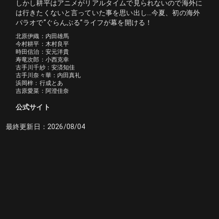
しかし耕平はアニメがリアルタイムで見られないので海外に
は行きたくないと言っていた事を思い出し…今夏、初の海外
パラオで“ぐらんぶる”ライフが幕を開ける！
北原伊織：内田雄馬

今村耕平：木村良平

時田信治：安元洋貴

寿竜次郎：小西克幸

古手川千紗：安済知佳

古手川奈々華：内田真礼

浜岡梓：行成とあ

吉原愛菜：阿澄佳奈
公式サイト
最終更新日：
2026/08/04