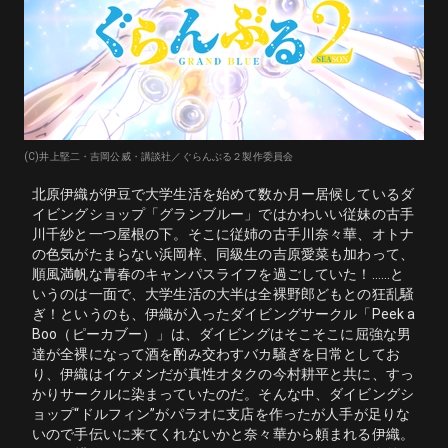
(C)井上堅二・吉岡公威・講談社／ぐらんぶる２製作委員会
北原伊織が伊豆で大学生活を始めて数か月ー居候しているダ
イビングショップ「グランブルー」ではかわいい従妹の古手
川千紗と一つ屋根の下。そこに従姉の古手川奈々華、オトナ
の色気がたまらない浜岡梓、同級生の吉原愛菜も加わって、
順風満帆な青春のキャンパスライフを過ごしていた！……と
いうのは一面で、大学生活の大半は全裸野郎どもとの狂乱騒
ぎ！というのも、伊織が入ったダイビングサークル「Peek a
Boo（ピーカブー）」は、ダイビングはそこそこに屈強な男
達が全裸になって酒を酌み交わすバカ騒ぎを日常としてお
り、伊織はイケメンだが真性オタクの今村耕平と共に、すっ
かりサークルに染まっていたのだ。そんな中、ダイビングシ
ョップ“ドルフィン”がパラオに支店を作ったが人手が足りな
いので手伝いに来てくれないかと奈々華から頼まれる伊織。